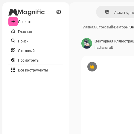
Создать
Главная
/
Стоковый
/
Векторы
/
Ве
Главная
Поиск
Векторная иллюстраци
hadiancraft
Стоковый
Посмотреть
Премиум
Все инструменты