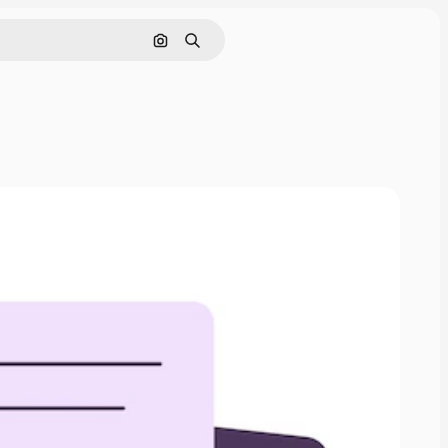
Поиск по изображению
Поиск