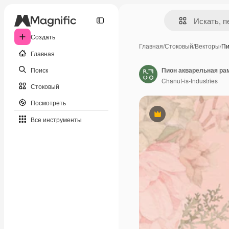
Создать
Главная
/
Стоковый
/
Векторы
/
Пи
Главная
Поиск
Chanut-is-Industries
Стоковый
Посмотреть
Премиум
Все инструменты