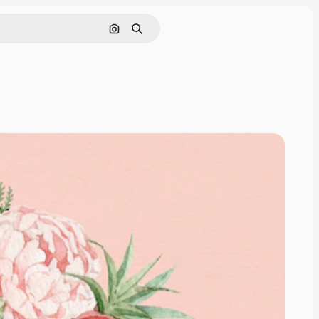
Поиск по изображению
Поиск