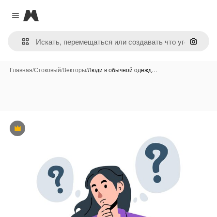
Magnific
Close menu
Поиск 
Главная
/
Стоковый
/
Векторы
/
Люди в обычной одежд…
Премиум