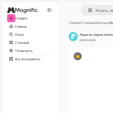
Создать
Главная
/
Стоковый
/
Векторы
/
Лю
Главная
Поиск
Люди на экране комп
pixelz.stock
Стоковый
Посмотреть
Премиум
Все инструменты