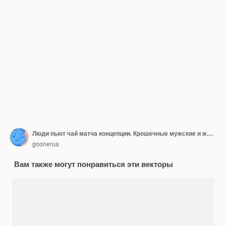
Люди пьют чай матча концепции. Крошечные мужские и женские персонажи у огромного чайника и чашки, использующие листья и порошок зеленого чая для приготовления полезных напитков и выпечки. Векторные иллюстрации шаржа
goonerua
Вам также могут понравиться эти векторы