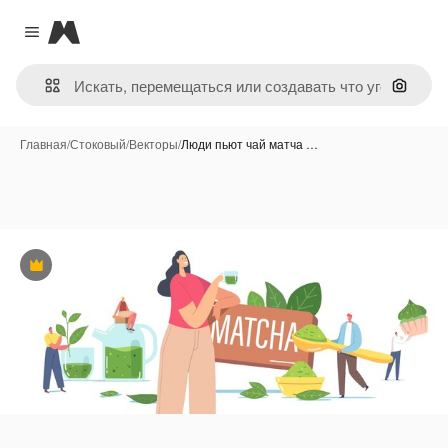
Magnific
Close menu
Поиск 
Главная
/
Стоковый
/
Векторы
/
Люди пьют чай матча …
Премиум