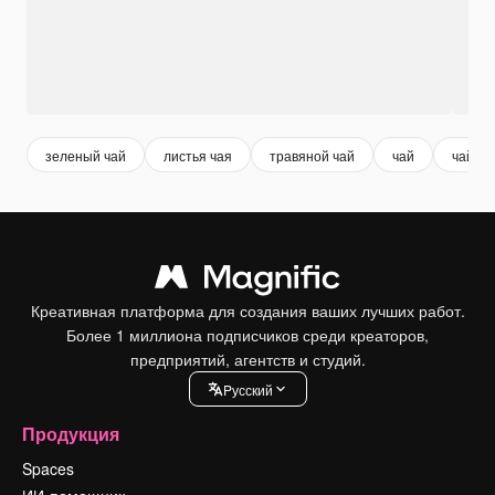
зеленый чай
листья чая
травяной чай
чай
чайник
Креативная платформа для создания ваших лучших работ.
Более 1 миллиона подписчиков среди креаторов,
предприятий, агентств и студий.
Pусский
Продукция
Spaces