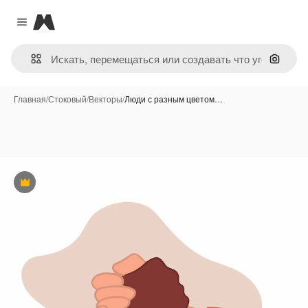
Magnific
Close menu
Поиск 
Главная
/
Стоковый
/
Векторы
/
Люди с разным цветом…
Премиум