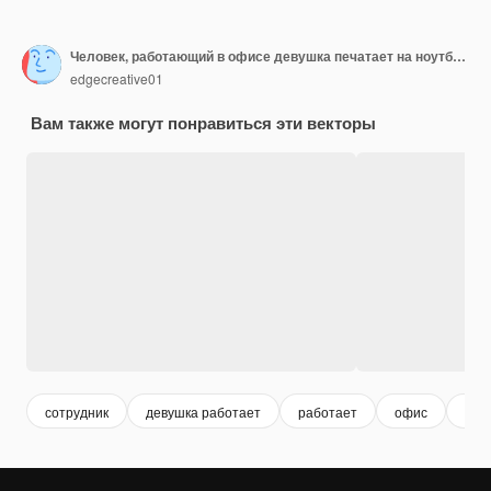
Человек, работающий в офисе девушка печатает на ноутбуке сотрудник готовит документы фрилансер выполняет
edgecreative01
Вам также могут понравиться эти векторы
сотрудник
девушка работает
работает
офис
инф