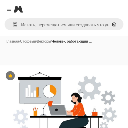
Magnific
Close menu
Поиск 
Главная
/
Стоковый
/
Векторы
/
Человек, работающий …
Премиум