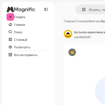
Создать
Главная
/
Стоковый
/
Векторы
/
Бу
Главная
Поиск
Бутылка наркотиков 
user8263287
Стоковый
Посмотреть
Премиум
Все инструменты