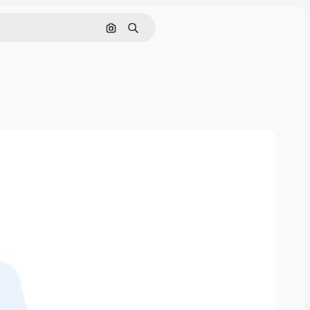
Поиск по изображению
Поиск