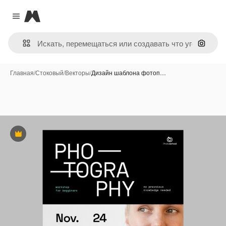
Magnific
Close menu
Поиск 
Главная
/
Стоковый
/
Векторы
/
Дизайн шаблона фотоп…
Премиум