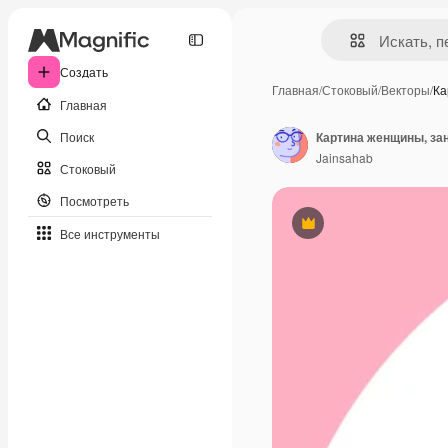
Создать
Главная
/
Стоковый
/
Векторы
/
Ка
Главная
Поиск
Картина женщины, за
Jainsahab
Стоковый
Посмотреть
Премиум
Все инструменты