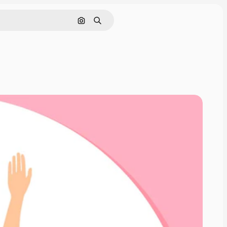
Поиск по изображению
Поиск