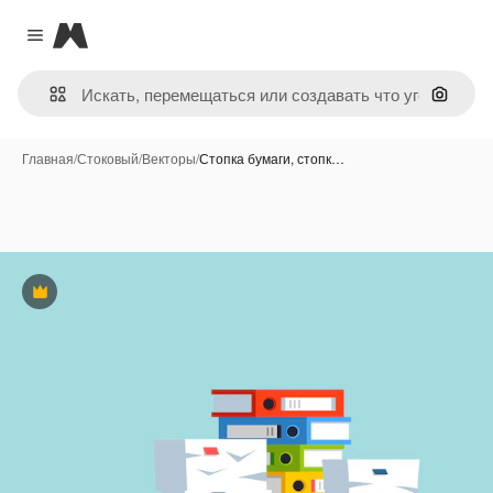
Magnific
Close menu
Поиск 
Главная
/
Стоковый
/
Векторы
/
Стопка бумаги, стопк…
Премиум