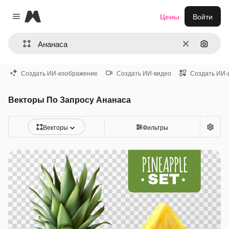
Magnific
Цены
Войти
Close menu
Очистить
Поиск 
Создать ИИ-изображение
Создать ИИ-видео
Создать ИИ-
Векторы По Запросу Ананаса
Векторы
Фильтры