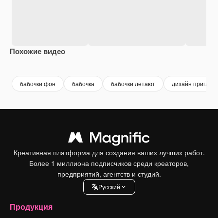
Похожие видео
Premium
Premium
Сгенерировано с помощью ИИ
Premium
Premium
Сгенериров
бабочки фон
бабочка
бабочки летают
дизайн приглаш
Креативная платформа для создания ваших лучших работ.
Более 1 миллиона подписчиков среди креаторов,
предприятий, агентств и студий.
Pусский
Продукция