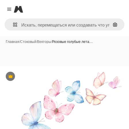
Magnific
Close menu
Поиск 
Главная
/
Стоковый
/
Векторы
/
Розовые голубые лета…
Премиум