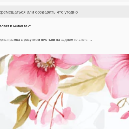
зовая и белая вект…
Розовая и белая векторная рамка с рисунком листьев на заднем плане с флорой и цветами