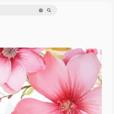
Поиск по изображению
Поиск