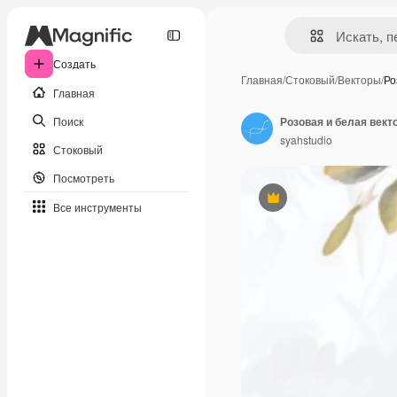
Создать
Главная
/
Стоковый
/
Векторы
/
Ро
Главная
Поиск
syahstudio
Стоковый
Посмотреть
Премиум
Все инструменты