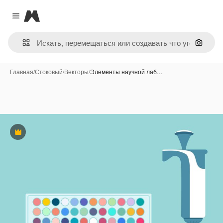
Magnific
Close menu
Поиск 
Главная
/
Стоковый
/
Векторы
/
Элементы научной лаб…
Премиум