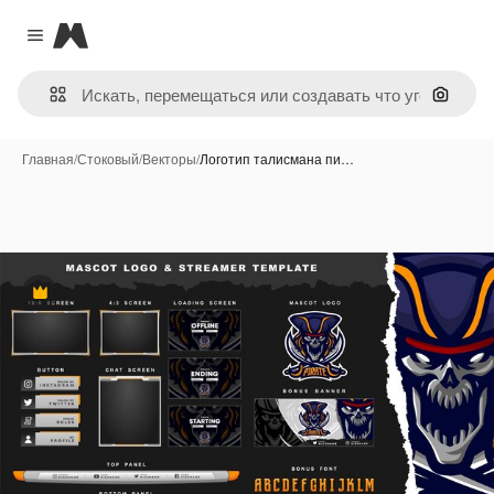
Magnific
Close menu
Поиск 
Главная
/
Стоковый
/
Векторы
/
Логотип талисмана пи…
Премиум