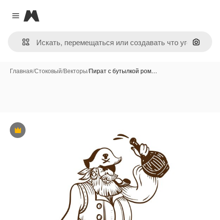
Magnific
Close menu
Поиск 
Главная
/
Стоковый
/
Векторы
/
Пират с бутылкой ром…
Премиум