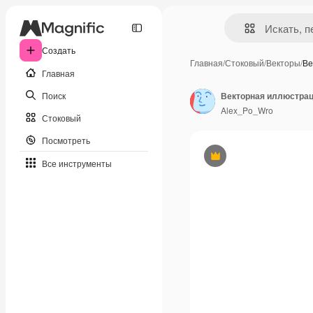
Создать
Главная
/
Стоковый
/
Векторы
/
Ве
Главная
Поиск
Векторная иллюстрац
Alex_Po_Wro
Стоковый
Посмотреть
Премиум
Все инструменты