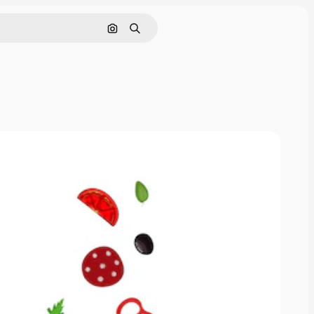
Поиск по изображению
Поиск