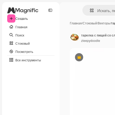
Создать
Главная
/
Стоковый
/
Векторы
/
та
Главная
Поиск
тарелка с пищей со сл
zleepydoodle
Стоковый
Посмотреть
Премиум
Все инструменты