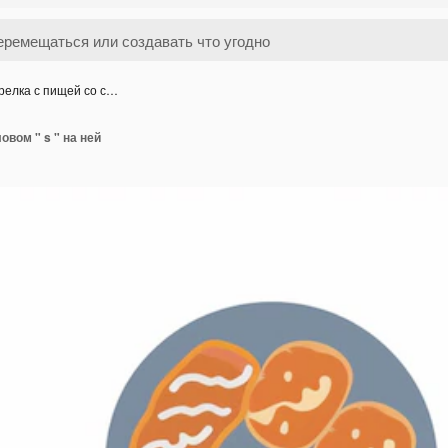
релка с пищей со с…
овом " s " на ней