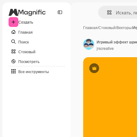
Создать
Главная
/
Стоковый
/
Векторы
/
Иг
Главная
Поиск
Игривый эффект шрифт
jrscreative
Стоковый
Посмотреть
Премиум
Все инструменты