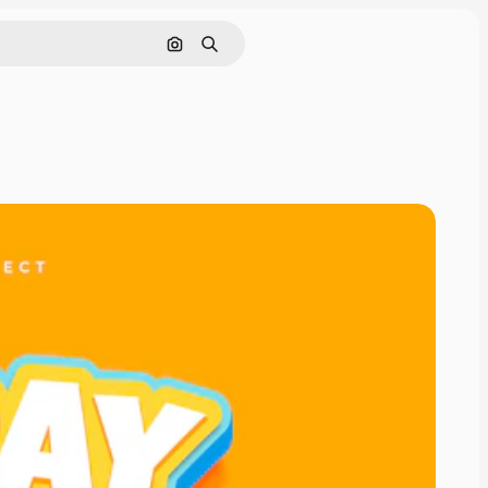
Поиск по изображению
Поиск