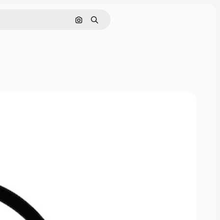
Поиск по изображению
Поиск