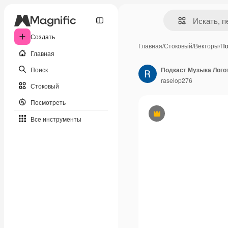
Создать
Главная
/
Стоковый
/
Векторы
/
По
Главная
Поиск
Подкаст Музыка Лого
raselop276
Стоковый
Посмотреть
Премиум
Все инструменты