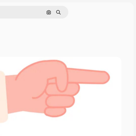
Поиск по изображению
Поиск