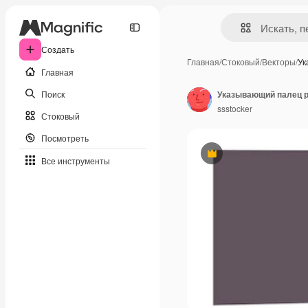
Создать
Главная
/
Стоковый
/
Векторы
/
Ук
Главная
Поиск
Указывающий палец р
ssstocker
Стоковый
Посмотреть
Премиум
Все инструменты