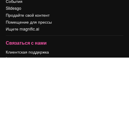
События
Slidesgo
Продайте свой контент
Помещение для прессы
Ищете magnific.ai
Связаться с нами
Клиентская поддержка
Instagram
YouTube
LinkedIn
TikTok
Discord
X
Reddit
Copyright © 2010-
2026
Freepik Company S.L.U.
Все права защищены
.