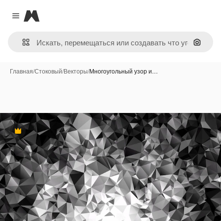
Magnific
Close menu
Поиск 
Главная
/
Стоковый
/
Векторы
/
Многоугольный узор и…
Премиум