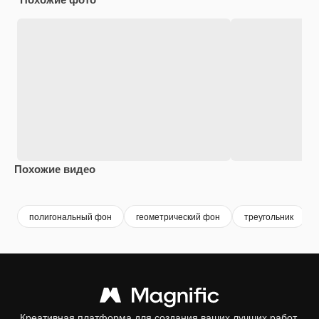
Похожие видео
Premium
Premium
Premium
Premium
полигональный фон
геометрический фон
треугольник
Креативная платформа для создания ваших лучших работ.