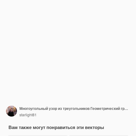
Многоугольный узор из треугольников Геометрический градиентный фон Треугольный дизайн для веб-бизнеса шаблон брошюры карты плакат дизайн баннера
starlight81
Вам также могут понравиться эти векторы