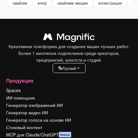
смайлик
emoji
смайлики эмоции
иллюстрация
чу
Креативная платформа для создания ваших лучших работ.
Более 1 миллиона подписчиков среди креаторов,
предприятий, агентств и студий.
Pусский
Продукция
Spaces
ИИ-помощник
Генератор изображений ИИ
Генератор видео ИИ
Генератор голоса на основе ИИ
Стоковый контент
MCP для Claude/ChatGPT
Новое