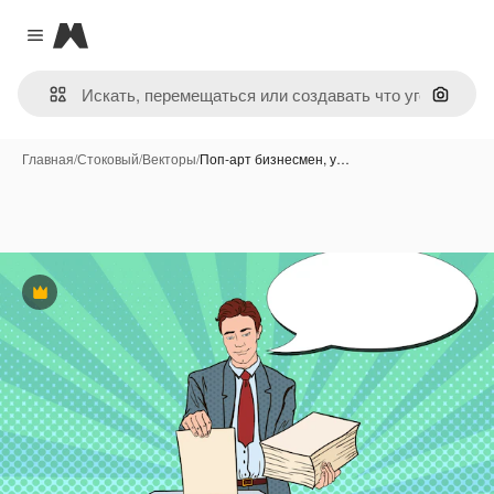
Magnific
Close menu
Поиск 
Главная
/
Стоковый
/
Векторы
/
Поп-арт бизнесмен, у…
Премиум