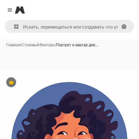
Magnific
Close menu
Поиск 
Главная
/
Стоковый
/
Векторы
/
Портрет и аватар дев…
Премиум