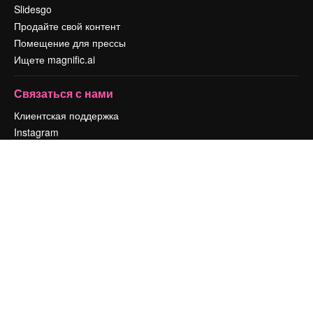
Slidesgo
Продайте свой контент
Помещение для прессы
Ищете magnific.ai
Связаться с нами
Клиентская поддержка
Instagram
YouTube
LinkedIn
TikTok
Discord
X
Reddit
Copyright © 2010-
2026
Freepik Company S.L.U.
Все права защищены
.