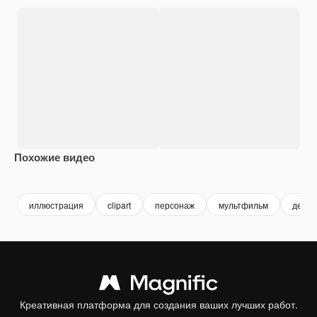
Похожие видео
Premium
Premium
Premium
Premium
иллюстрация
clipart
персонаж
мультфильм
девуш
Креативная платформа для создания ваших лучших работ.