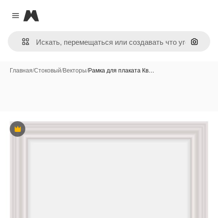
Magnific
Close menu
Поиск 
Главная
/
Стоковый
/
Векторы
/
Рамка для плаката Кв…
Премиум