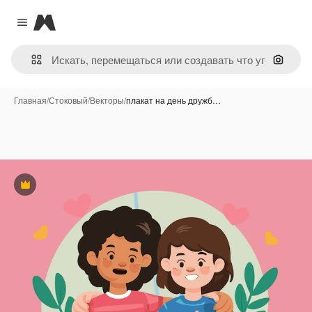
Magnific
Close menu
Поиск 
Главная
/
Стоковый
/
Векторы
/
плакат на день дружб…
Премиум