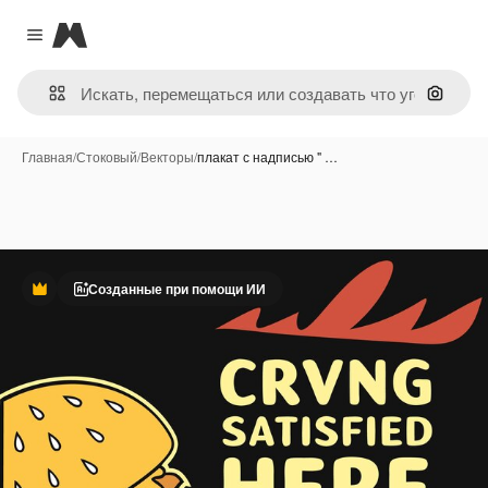
Magnific
Close menu
Поиск 
Главная
/
Стоковый
/
Векторы
/
плакат с надписью " …
Созданные при помощи ИИ
Премиум