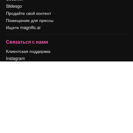
Slidesgo
Продайте свой контент
Помещение для прессы
Ищете magnific.ai
Связаться с нами
Клиентская поддержка
Instagram
YouTube
LinkedIn
TikTok
Discord
X
Reddit
Copyright © 2010-
2026
Freepik Company S.L.U.
Все права защищены
.