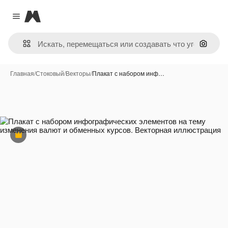
Magnific
Close menu
Поиск 
Главная
/
Стоковый
/
Векторы
/
Плакат с набором инф…
Премиум