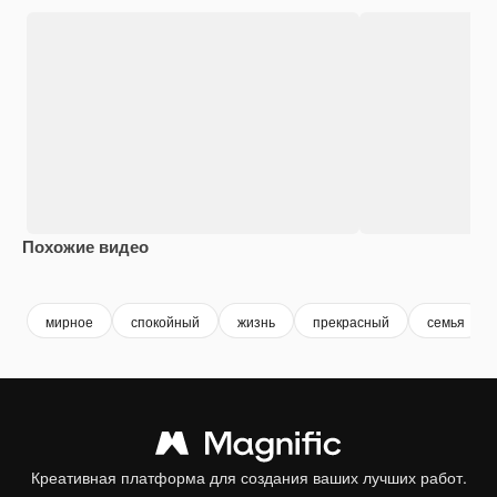
Похожие видео
Premium
Premium
Сгенериров
мирное
спокойный
жизнь
прекрасный
семья
Креативная платформа для создания ваших лучших работ.