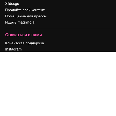
Slidesgo
Продайте свой контент
Помещение для прессы
Ищете magnific.ai
Связаться с нами
Клиентская поддержка
Instagram
YouTube
LinkedIn
TikTok
Discord
X
Reddit
Copyright © 2010-
2026
Freepik Company S.L.U.
Все права защищены
.