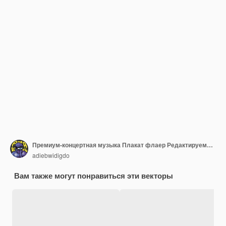
Премиум-концертная музыка Плакат флаер Редактируемый хром Текст Эффект зеленый синий темный градиент зернистый стиль
adiebwidigdo
Вам также могут понравиться эти векторы