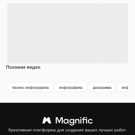
Похожие видео
Premium
Premium
Premium
Premium
бизнес инфографика
инфографика
диаграмма
инфогр
Креативная платформа для создания ваших лучших работ.