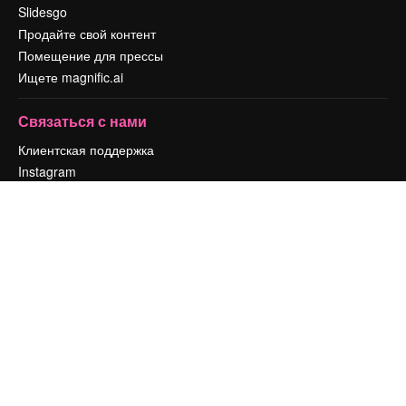
Slidesgo
Продайте свой контент
Помещение для прессы
Ищете magnific.ai
Связаться с нами
Клиентская поддержка
Instagram
YouTube
LinkedIn
TikTok
Discord
X
Reddit
Copyright © 2010-
2026
Freepik Company S.L.U.
Все права защищены
.