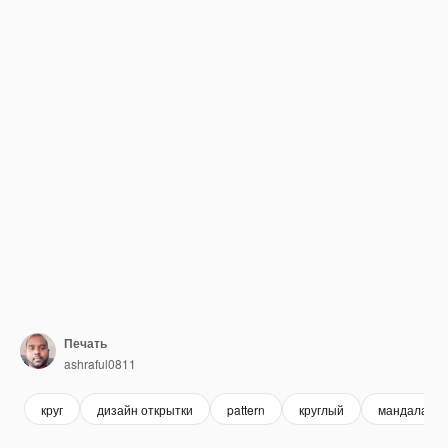
Печать
ashraful0811
круг
дизайн открытки
pattern
круглый
мандала