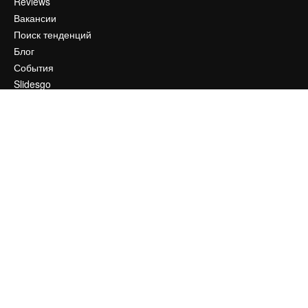
Reviews
Вакансии
Поиск тенденций
Блог
События
Slidesgo
Продайте свой контент
Помещение для прессы
Ищете magnific.ai
Связаться с нами
Клиентская поддержка
Instagram
YouTube
LinkedIn
TikTok
Discord
X
Reddit