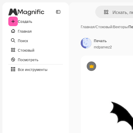
Создать
Главная
/
Стоковый
/
Векторы
/
Пе
Главная
Поиск
Печать
mdparvez2
Стоковый
Посмотреть
Премиум
Все инструменты