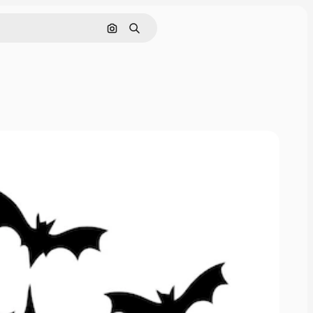
Поиск по изображению
Поиск