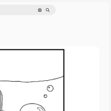
Поиск по изображению
Поиск