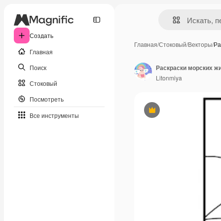
Создать
Главная
/
Стоковый
/
Векторы
/
Ра
Главная
Поиск
Раскраски морских ж
Litonmiya
Стоковый
Посмотреть
Премиум
Все инструменты