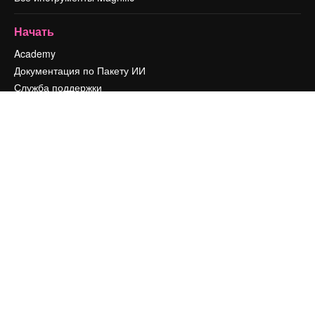
Начать
Academy
Документация по Пакету ИИ
Служба поддержки
Условия и положения
Политика конфиденциальности
Оригиналы
Новое
Политика файлов cookie
Центр доверия
Партнеры
Предприятие
Компания
Цены
О нас
Reviews
Вакансии