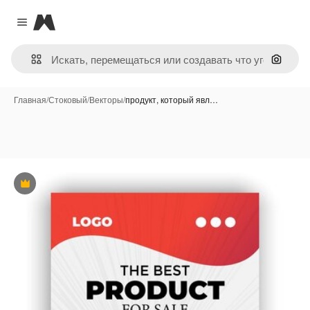
Magnific
Close menu
Поиск 
Главная
/
Стоковый
/
Векторы
/
продукт, который явл…
Премиум