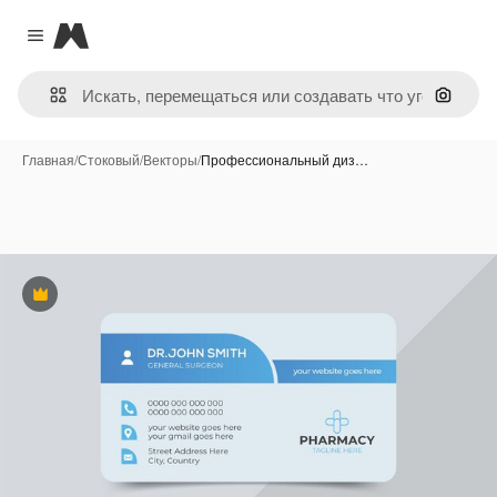
Magnific
Close menu
Поиск 
Главная
/
Стоковый
/
Векторы
/
Профессиональный диз…
Премиум