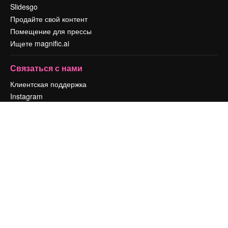
Slidesgo
Продайте свой контент
Помещение для прессы
Ищете magnific.ai
Связаться с нами
Клиентская поддержка
Instagram
YouTube
LinkedIn
TikTok
Discord
X
Reddit
Copyright © 2010-
2026
Freepik Company S.L.U.
Все права защищены
.