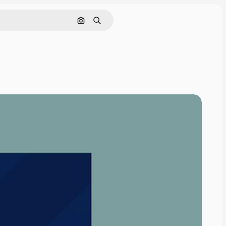
Поиск по изображению
Поиск