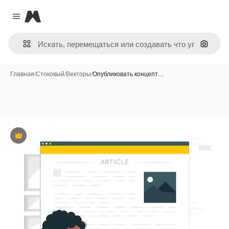
Magnific
Close menu
Поиск 
Главная
/
Стоковый
/
Векторы
/
Опубликовать концепт…
Премиум