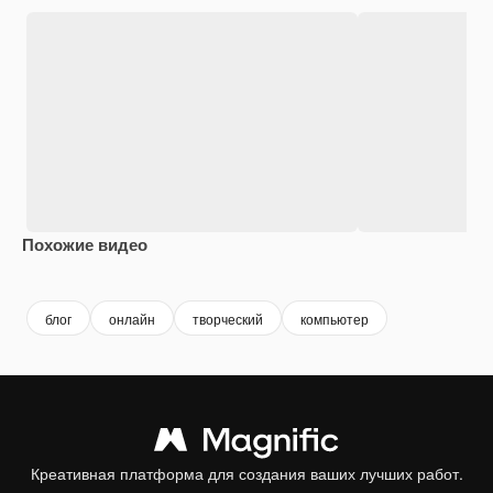
Похожие видео
Premium
Premium
Сгенерировано с помощью ИИ
Premium
Premium
Сгенериров
блог
онлайн
творческий
компьютер
Креативная платформа для создания ваших лучших работ.