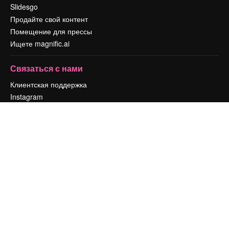
Slidesgo
Продайте свой контент
Помещение для прессы
Ищете magnific.ai
Связаться с нами
Клиентская поддержка
Instagram
YouTube
LinkedIn
TikTok
Discord
X
Reddit
Copyright © 2010-
2026
Freepik Company S.L.U.
Все права защищены
.