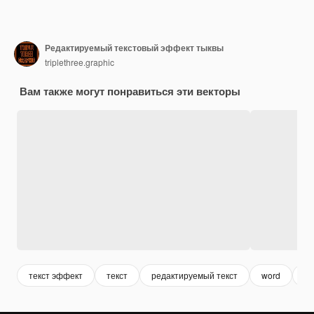
Редактируемый текстовый эффект тыквы
triplethree.graphic
Вам также могут понравиться эти векторы
текст эффект
текст
редактируемый текст
word
за