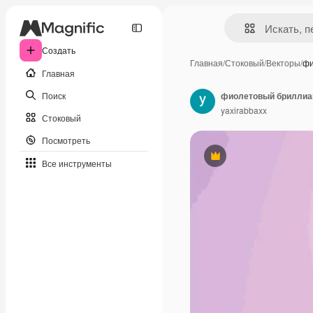
Создать
Главная
/
Стоковый
/
Векторы
/
фи
Главная
Поиск
фиолетовый бриллиа
yaxirabbaxx
Стоковый
Посмотреть
Премиум
Все инструменты