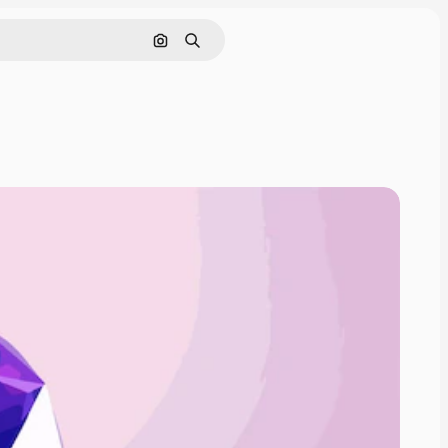
Поиск по изображению
Поиск