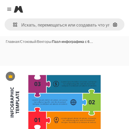
Magnific
Close menu
Поиск 
Главная
/
Стоковый
/
Векторы
/
Пазл-инфографика с 6…
Премиум