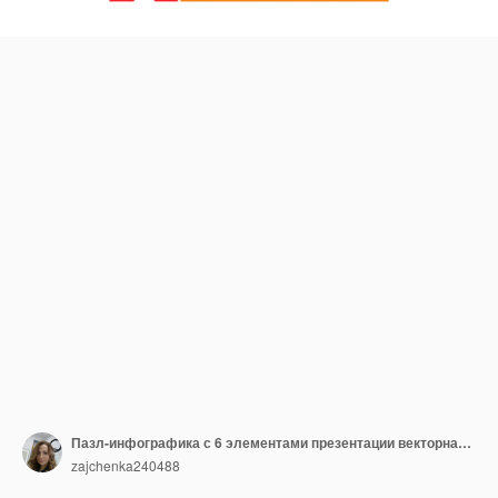
Пазл-инфографика с 6 элементами презентации векторная иллюстрация Шаблон для веб-сайта
zajchenka240488