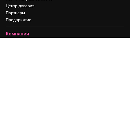
Центр доверия
Партнеры
Предприятие
Компания
Цены
О нас
Reviews
Вакансии
Поиск тенденций
Блог
События
Slidesgo
Продайте свой контент
Помещение для прессы
Ищете magnific.ai
Связаться с нами