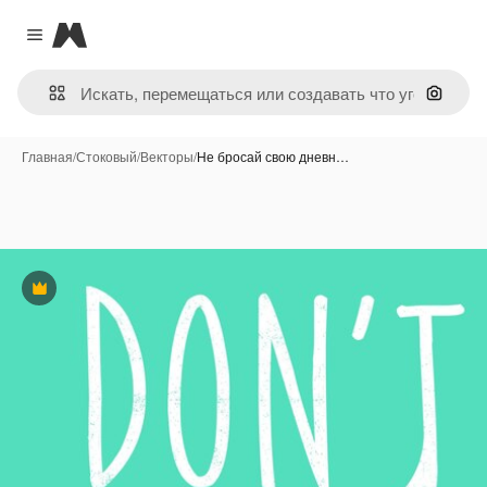
Magnific
Close menu
Поиск 
Главная
/
Стоковый
/
Векторы
/
Не бросай свою дневн…
Премиум