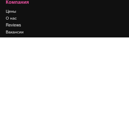
Компания
Цены
О нас
Reviews
Вакансии
Поиск тенденций
Блог
События
Slidesgo
Продайте свой контент
Помещение для прессы
Ищете magnific.ai
Связаться с нами
Клиентская поддержка
Instagram
YouTube
LinkedIn