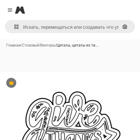
Magnific
Close menu
Поиск 
Главная
/
Стоковый
/
Векторы
/
Цитаты, цитаты из ти…
Премиум