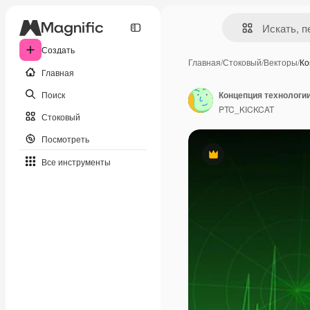
Создать
Главная
/
Стоковый
/
Векторы
/
Ко
Главная
Поиск
PTC_KICKCAT
Стоковый
Посмотреть
Премиум
Все инструменты