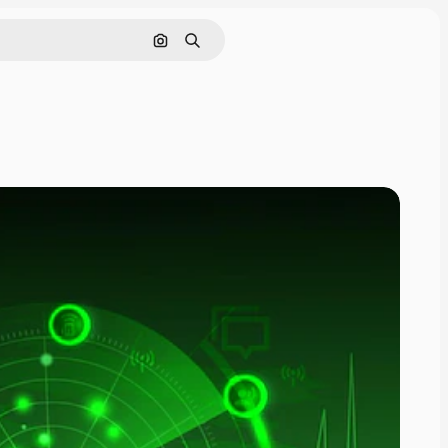
Поиск по изображению
Поиск