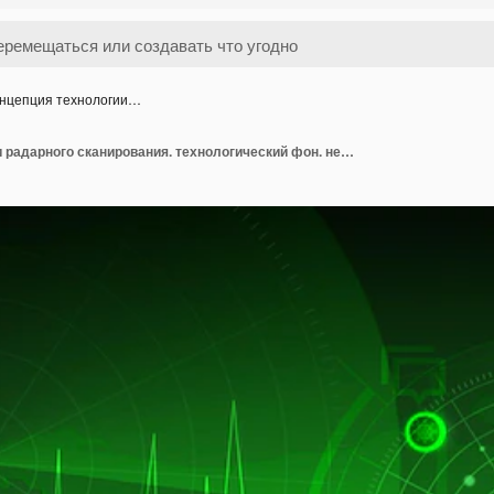
нцепция технологии…
Концепция технологии радарного сканирования. технологический фон. неоновый эффект. концепция печатной платы.