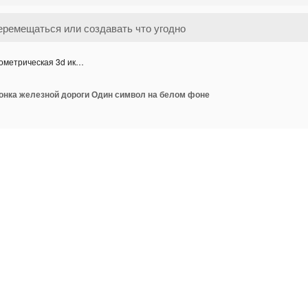
ометрическая 3d ик…
конка железной дороги Один символ на белом фоне