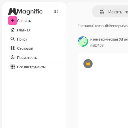
Создать
Главная
/
Стоковый
/
Векторы
/
из
Главная
Поиск
изометрическая 3d и
nsit0108
Стоковый
Посмотреть
Премиум
Все инструменты