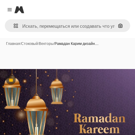
Magnific
Close menu
Поиск 
Главная
/
Стоковый
/
Векторы
/
Рамадан Карим дизайн…
Премиум